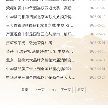
荣耀加冕｜中华酒连获四项大奖，高质量发展再添新彩
2026-07-02
中华酒亮相第四届北京国际文旅消费博览会 打造文旅消费新名片
2026-06-10
三大首都IP联袂献礼双奥之城 中华·双奥场馆纪念酒上市
2026-05-28
产区观察丨彰显国资匠心与定力，解码仁怀产区高质量发展的“中华酒”样本
2026-05-27
历67载荣光，敬光荣奋斗者
2026-05-01
荣获“全球好礼 消博好物”大奖 中华酒亮相第六届中国国际消费品博览会
2026-04-16
北京一轻携六大品牌亮相第六届消博会——“一城烟火，六味人生”诠释京味文化新表达
2026-04-14
中华酒品牌广告上刊全国16座机场和21座航站楼
2026-04-01
中华酒第三届全国战略经销商合伙人大会第三次会议在扬州成功召开
2026-03-27
首页
上一页
下一页
尾页
1
/
15